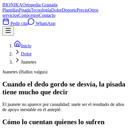
BIONIKA
Ortopedia Granada
Plantillas
Pisada
Tecnología
Dolor
Deporte
Precio
Otros
servicios
Conócenos
Contacto
Pedir cita
WhatsApp
Inicio
Dolor
Juanetes
Juanetes (Hallux valgus)
Cuando el dedo gordo se desvía, la pisada
tiene mucho que decir
El juanete no aparece por casualidad: suele ser el resultado de años
de apoyo inestable en el antepié.
Cómo lo cuentan quienes lo sufren