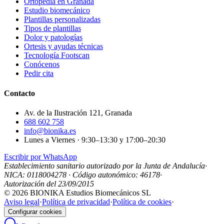
Ortopedia en Granada
Estudio biomecánico
Plantillas personalizadas
Tipos de plantillas
Dolor y patologías
Ortesis y ayudas técnicas
Tecnología Footscan
Conócenos
Pedir cita
Contacto
Av. de la Ilustración 121, Granada
688 602 758
info@bionika.es
Lunes a Viernes · 9:30–13:30 y 17:00–20:30
Escribir por WhatsApp
Establecimiento sanitario autorizado por la Junta de Andalucía
·
NICA:
0118004278
· Código autonómico:
46178
·
Autorización del 23/09/2015
©
2026
BIONIKA Estudios Biomecánicos SL
Aviso legal
·
Política de privacidad
·
Política de cookies
·
Configurar cookies