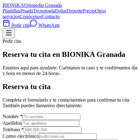
BIONIKA
Ortopedia Granada
Plantillas
Pisada
Tecnología
Dolor
Deporte
Precio
Otros
servicios
Conócenos
Contacto
Pedir cita
WhatsApp
Pedir cita
Reserva tu cita en BIONIKA Granada
Estamos aquí para ayudarte. Cuéntanos tu caso y te confirmamos día
y hora en menos de 24 horas.
Reserva tu cita
Completa el formulario y te contactaremos para confirmar tu cita.
También puedes llamarnos directamente.
Nombre
*
Apellidos
Teléfono
*
Correo electrónico