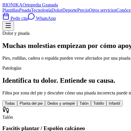
BIONIKA
Ortopedia Granada
Plantillas
Pisada
Tecnología
Dolor
Deporte
Precio
Otros servicios
Conóce
Pedir cita
WhatsApp
Dolor y pisada
Muchas molestias empiezan por cómo apoya
Pies, rodillas, cadera o espalda pueden verse afectados por una pisad
Patologías
Identifica tu dolor. Entiende su causa.
Filtra por zona del pie y descubre cómo una pisada incorrecta puede 
Todas
Planta del pie
Dedos y antepié
Talón
Tobillo
Infantil
Talón
Fascitis plantar / Espolón calcáneo